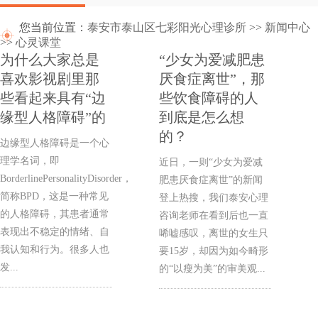
您当前位置：
泰安市泰山区七彩阳光心理诊所
>>
新闻中心
>>
心灵课堂
为什么大家总是
“少女为爱减肥患
喜欢影视剧里那
厌食症离世”，那
些看起来具有“边
些饮食障碍的人
缘型人格障碍”的
到底是怎么想
的？
边缘型人格障碍是一个心
理学名词，即
近日，一则“少女为爱减
BorderlinePersonalityDisorder，
肥患厌食症离世”的新闻
简称BPD，这是一种常见
登上热搜，我们泰安心理
的人格障碍，其患者通常
咨询老师在看到后也一直
表现出不稳定的情绪、自
唏嘘感叹，离世的女生只
我认知和行为。很多人也
要15岁，却因为如今畸形
发...
的“以瘦为美”的审美观...