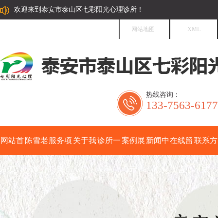
欢迎来到泰安市泰山区七彩阳光心理诊所！
网站地图
XML
热线咨询：
133-7563-6177
网站首
陈雪老
服务项
关于我
诊所一
案例展
新闻中
在线留
联系方
页
师简介
目
们
角
示
心
言
式