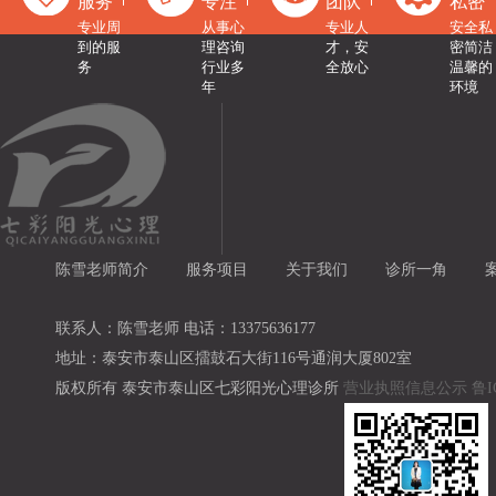
服务
专注
团队
私密
专业周
从事心
专业人
安全私
到的服
理咨询
才，安
密简洁
务
行业多
全放心
温馨的
年
环境
陈雪老师简介
服务项目
关于我们
诊所一角
联系人：陈雪老师 电话：13375636177
地址：泰安市泰山区擂鼓石大街116号通润大厦802室
版权所有 泰安市泰山区七彩阳光心理诊所
营业执照信息公示
鲁I