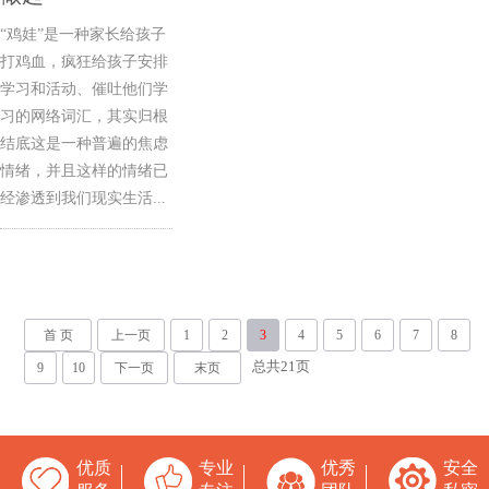
“鸡娃”是一种家长给孩子
打鸡血，疯狂给孩子安排
学习和活动、催吐他们学
习的网络词汇，其实归根
结底这是一种普遍的焦虑
情绪，并且这样的情绪已
经渗透到我们现实生活...
首 页
上一页
1
2
3
4
5
6
7
8
总共
21
页
9
10
下一页
末页
优质
专业
优秀
安全