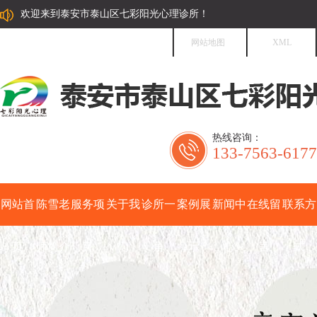
欢迎来到泰安市泰山区七彩阳光心理诊所！
网站地图
XML
热线咨询：
133-7563-6177
网站首
陈雪老
服务项
关于我
诊所一
案例展
新闻中
在线留
联系方
页
师简介
目
们
角
示
心
言
式