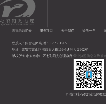
陈雪老师简介
服务项目
关于我们
诊所一角
联系人：陈雪老师 电话：13375636177
地址：泰安市泰山区擂鼓石大街116号通润大厦802室
版权所有 泰安市泰山区七彩阳光心理诊所
营业执照信息公示
鲁I
扫描二维码添加陈老师微信