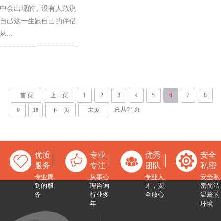
中会出现的，没有人敢说
自己这一生跟自己的伴侣
从...
首 页
上一页
1
2
3
4
5
6
7
8
总共
21
页
9
10
下一页
末页
优质
专业
优秀
安全
服务
专注
团队
私密
专业周
从事心
专业人
安全私
到的服
理咨询
才，安
密简洁
务
行业多
全放心
温馨的
年
环境