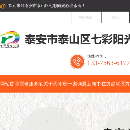
欢迎来到泰安市泰山区七彩阳光心理诊所！
网站地图
XML
热线咨询：
133-7563-6177
网站首
陈雪老
服务项
关于我
诊所一
案例展
新闻中
在线留
联系方
页
师简介
目
们
角
示
心
言
式