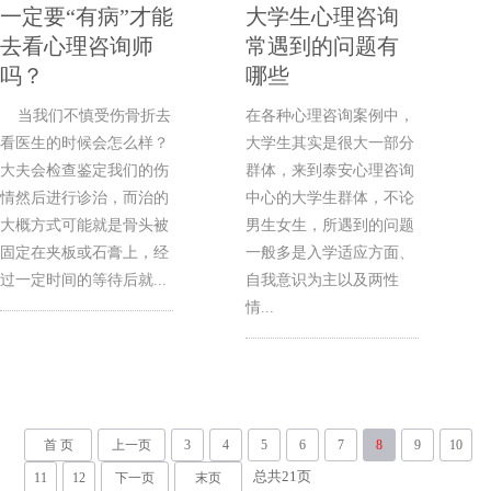
一定要“有病”才能
大学生心理咨询
去看心理咨询师
常遇到的问题有
吗？
哪些
当我们不慎受伤骨折去
在各种心理咨询案例中，
看医生的时候会怎么样？
大学生其实是很大一部分
大夫会检查鉴定我们的伤
群体，来到泰安心理咨询
情然后进行诊治，而治的
中心的大学生群体，不论
大概方式可能就是骨头被
男生女生，所遇到的问题
固定在夹板或石膏上，经
一般多是入学适应方面、
过一定时间的等待后就...
自我意识为主以及两性
情...
首 页
上一页
3
4
5
6
7
8
9
10
总共
21
页
11
12
下一页
末页