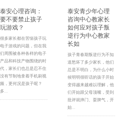
泰安心理咨询：
泰安青少年心理
要不要禁止孩子
咨询中心教家长
玩游戏？
如何应对孩子叛
逆行为中心教家
很多家长都在苦恼孩子玩
长如
电子游戏的问题，但在我
们周围被各种各样的电子
孩子青春期叛逆行为不知
产品和科技产物围绕的时
道愁坏了多少家长，他们
代，家长们也总是忍不住
总是不明白，为什么小时
没有节制地拿着手机刷视
候明明很听话的孩子开始
频，更何况是孩子呢？
变得越来越难以理解，他
多...
们开始跟父母顶嘴，受到
批评就摔门、耍脾气，开
始...