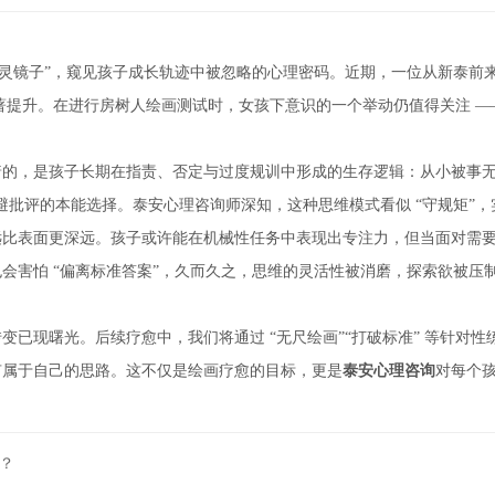
心灵镜子”，窥见孩子成长轨迹中被忽略的心理密码。近期，一位从新泰前
著提升。在进行房树人绘画测试时，女孩下意识的一个举动仍值得关注 —
，是孩子长期在指责、否定与过度规训中形成的生存逻辑：从小被事无巨
避批评的本能选择。泰安心理咨询师深知，这种思维模式看似 “守规矩”
表面更深远。孩子或许能在机械性任务中表现出专注力，但当面对需要灵
害怕 “偏离标准答案”，久而久之，思维的灵活性被消磨，探索欲被压制 
现曙光。后续疗愈中，我们将通过 “无尺绘画”“打破标准” 等针对性
有属于自己的思路。这不仅是绘画疗愈的目标，更是
泰安心理咨询
对每个孩
？