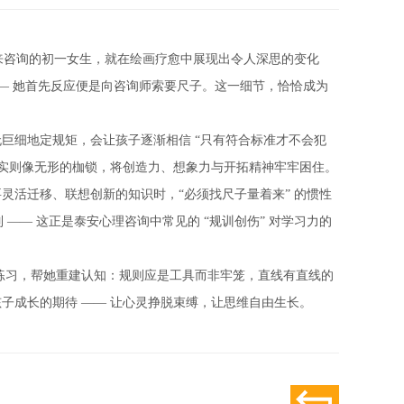
来咨询的初一女生，就在绘画疗愈中展现出令人深思的变化
— 她首先反应便是向咨询师索要尺子。这一细节，恰恰成为
细地定规矩，会让孩子逐渐相信 “只有符合标准才不会犯
，实则像无形的枷锁，将创造力、想象力与开拓精神牢牢困住。
活迁移、联想创新的知识时，“必须找尺子量着来” 的惯性
—— 这正是泰安心理咨询中常见的 “规训创伤” 对学习力的
练习，帮她重建认知：规则应是工具而非牢笼，直线有直线的
子成长的期待 —— 让心灵挣脱束缚，让思维自由生长。