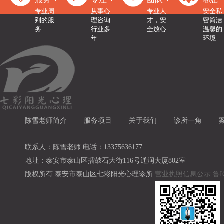
专业周
从事心
专业人
安全私
到的服
理咨询
才，安
密简洁
务
行业多
全放心
温馨的
年
环境
陈雪老师简介
服务项目
关于我们
诊所一角
联系人：陈雪老师 电话：13375636177
地址：泰安市泰山区擂鼓石大街116号通润大厦802室
版权所有 泰安市泰山区七彩阳光心理诊所
营业执照信息公示
鲁I