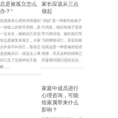
总是被孤立怎么
家长应该从三点
办？”
做起
近期泰安心理咨询师接到
“鸡娃”是一种家长给孩子
一份线上的留言求助，是
打鸡血，疯狂给孩子安排
一位女生，她称自己在宿
学习和活动、催吐他们学
舍总是被室友孤立，大家
习的网络词汇，其实归根
点外卖不叫自己，逛街总
结底这是一种普遍的焦虑
是忽略自己，就连去上课
情绪，并且这样的情绪已
自己忘了定闹钟也不提
经渗透到我们现实生活...
醒…...
家庭中成员进行
心理咨询，可能
给家属带来什么
影响？