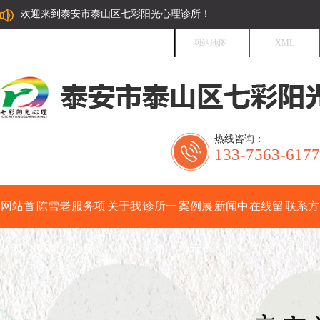
欢迎来到泰安市泰山区七彩阳光心理诊所！
网站地图
XML
热线咨询：
133-7563-6177
网站首
陈雪老
服务项
关于我
诊所一
案例展
新闻中
在线留
联系方
页
师简介
目
们
角
示
心
言
式