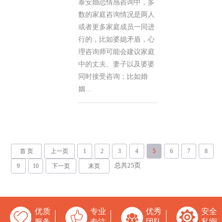
泰安婚恋情感咨询中，多
数的家庭咨询情况是两人
或者更多家庭成员一同进
行的，比如婆媳矛盾，心
理咨询师可能会建议家庭
中的丈夫、妻子以及婆婆
同时接受咨询；比如婚
姻...
首 页
上一页
1
2
3
4
5
6
7
8
总共
25
页
9
10
下一页
末页
优质
专业
优秀
安全
服务
专注
团队
私密