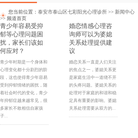
您当前位置：
泰安市泰山区七彩阳光心理诊所
>>
新闻中心
>> 频道首页
青少年容易受抑
婚恋情感心理咨
郁等心理问题困
询师可以为婆媳
扰，家长们该如
关系处理提供建
何应对？
议
青少年时期是一个身体和
婚恋关系一直是人们关注
心理变化都十分剧烈的阶
的焦点之一，婆媳关系更
段，这也使得青少年容易
是家庭生活中一道绕不开
受到抑郁情绪的困扰，随
的头疼问题。婆媳关系的
着社会时代的变化，青少
处理对于家庭的和谐和稳
年抑郁症越来越常见，很
定具有重要的影响。婆媳
多家长不敢相信自家孩
关系处理需要从双方的...
子...